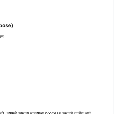
urpose)
पण:
सते, ज्यामुळे सामान्य माणसाला process समजणे कठीण जाते.