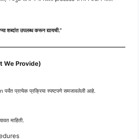
या शब्दांत उपलब्ध करून द्यायची.”
hat We Provide)
त प्रत्येक प्रक्रिया स्पष्टपणे समजावलेली आहे.
ययावत माहिती.
cedures